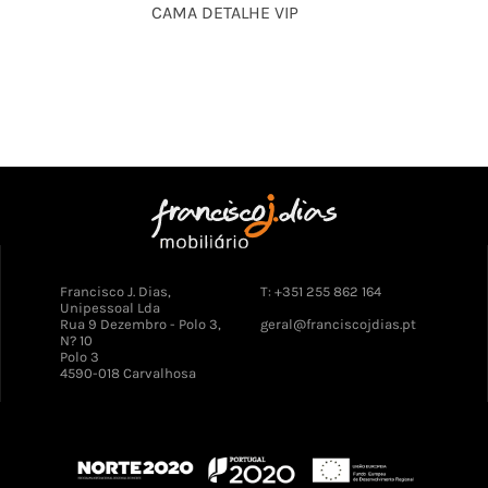
CAMA DETALHE VIP
Francisco J. Dias,
T: +351 255 862 164
Unipessoal Lda
Rua 9 Dezembro - Polo 3,
geral@franciscojdias.pt
N? 10
Polo 3
4590-018 Carvalhosa