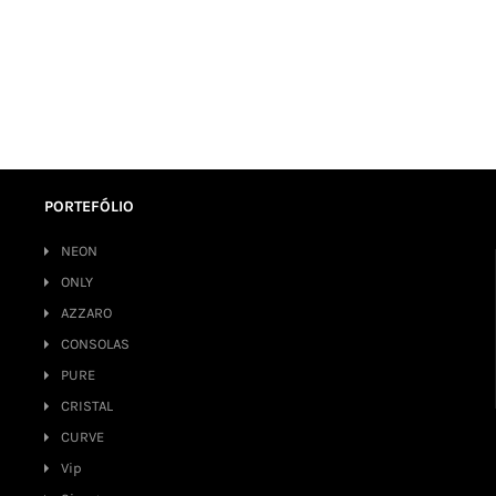
PORTEFÓLIO
NEON
ONLY
AZZARO
CONSOLAS
PURE
CRISTAL
CURVE
Vip