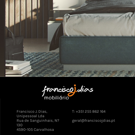
Francisco J. Dias,
T: +351 255 862 164
Unipessoal Lda
Rua de Sanguinhais, N?
geral@franciscojdias.pt
130
4590-105 Carvalhosa