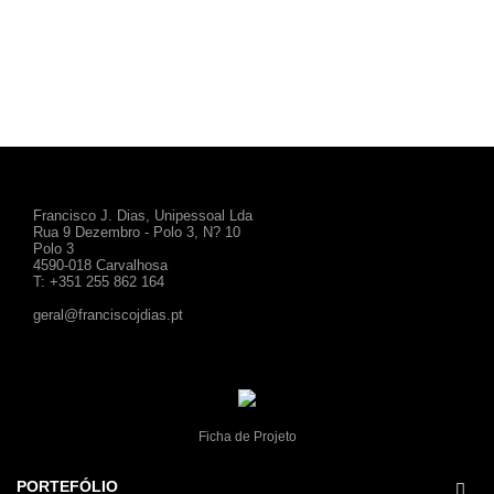
Francisco J. Dias, Unipessoal Lda
Rua 9 Dezembro - Polo 3, N? 10
Polo 3
4590-018 Carvalhosa
T: +351 255 862 164
geral@franciscojdias.pt
Ficha de Projeto
PORTEFÓLIO