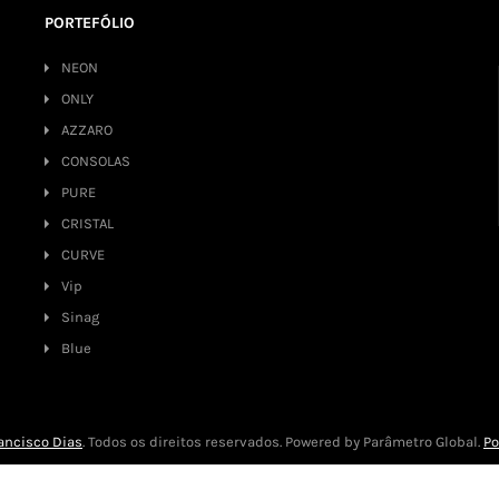
PORTEFÓLIO
NEON
ONLY
AZZARO
CONSOLAS
PURE
CRISTAL
CURVE
Vip
Sinag
Blue
ancisco Dias
. Todos os direitos reservados. Powered by Parâmetro Global.
Po