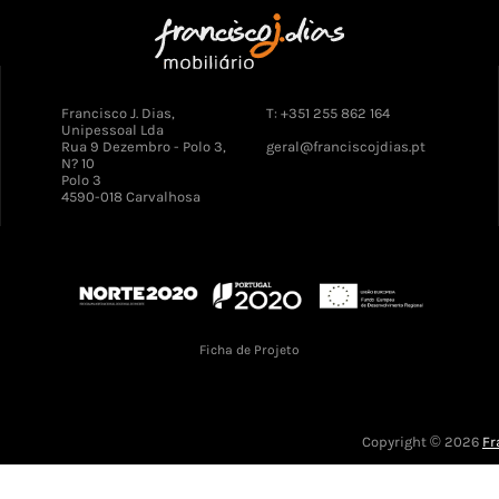
Francisco J. Dias,
T: +351 255 862 164
Unipessoal Lda
Rua 9 Dezembro - Polo 3,
geral@franciscojdias.pt
N? 10
Polo 3
4590-018 Carvalhosa
Ficha de Projeto
Copyright © 2026
Fr