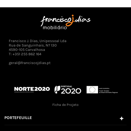
Francisco J. Dias, Unipessoal Lda
Rua de Sanguinhais, N? 130
4590-105 Carvalhosa
T: +351 255 862 164
geral@franciscojdias.pt
Ficha de Projeto
PORTEFEUILLE