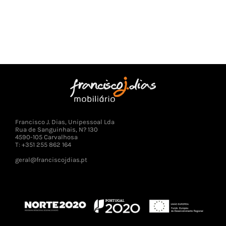
Francisco J. Dias, Unipessoal Lda
Rua de Sanguinhais, N? 130
4590-105 Carvalhosa
T: +351 255 862 164
geral@franciscojdias.pt