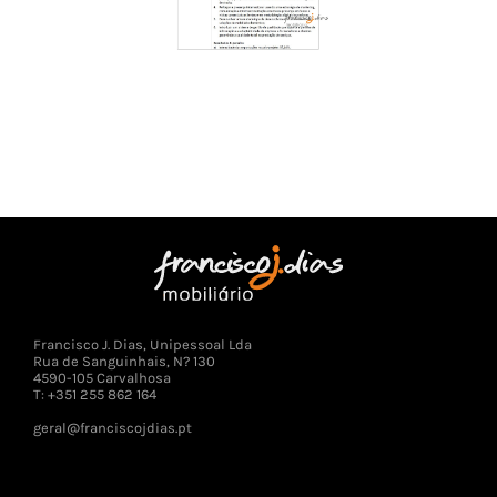
Francisco J. Dias, Unipessoal Lda
Rua de Sanguinhais, N? 130
4590-105 Carvalhosa
T: +351 255 862 164
geral@franciscojdias.pt