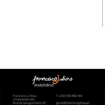
Francisco J. Dias,
T: +351 255 862 164
Unipessoal Lda
Rua de Sanguinhais, N?
geral@franciscojdias.pt